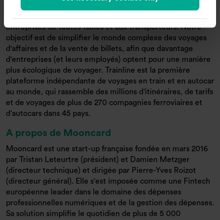
qui fournit des solutions technologiques ferroviaires
innovantes et de pointe aux vendeurs de voyages, aux
entreprises de toutes tailles et aux transporteurs. Notre
objectif est de simplifier le monde complexe des voyages
d'affaires et de la vente de billets, afin que davantage
d'entreprises (et leurs employés) optent pour une manière
plus écologique de voyager. Trainline est la première
plateforme indépendante de voyages en train et en autocar
au monde, qui rassemble des millions d'itinéraires, de tarifs
et de voyages de plus de 270 compagnies ferroviaires et
d'autocars dans 45 pays.
A propos de Mooncard
Mooncard est une start-up française fondée en mars 2016
par Tristan Leteurtre (président) et Damien Metzger
(directeur technique) et dirigée par Pierre-Yves Roizot
(directeur général). Elle s'est imposée comme une Fintech
européenne leader dans le domaine des dépenses
professionnelles numériques et de la gestion des dépenses.
Sa solution simplifie le quotidien de plus de 5 000