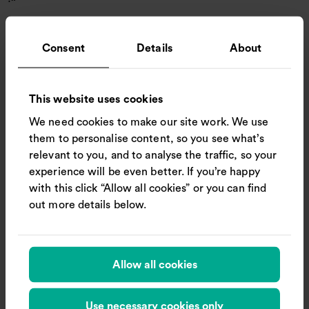
Pierre-Yves Roizot
, PDG de Mooncard
Consent
Details
About
Nous sommes enthousiasmés par ce nouveau partenariat
avec Mooncard, qui contribue à faire du rail le choix simple
et naturel pour un plus grand nombre de voyageurs
d'affaires. En facilitant l'achat et la facturation des voyages
This website uses cookies
en train, Trainline et Mooncard aident davantage de
We need cookies to make our site work. We use
voyageurs d'affaires à effectuer des voyages durables et à
them to personalise content, so you see what’s
réduire l'empreinte carbone de leurs activités.
relevant to you, and to analyse the traffic, so your
Liz Emmot
, directrice de la distribution mondiale pour
experience will be even better. If you’re happy
Trainline Partner Solutions
with this click “Allow all cookies” or you can find
out more details below.
Les clients Mooncard pourront utiliser la nouvelle
fonctionnalité de facturation directe à partir du 17
novembre
Allow all cookies
A propos de Trainline Business
Trainline Business fait partie de Trainline Partner Solutions,
Use necessary cookies only